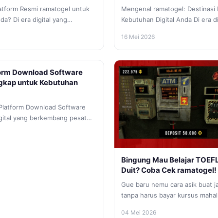
atform Resmi ramatogel untuk
Mengenal ramatogel: Destinasi
da? Di era digital yang
Kebutuhan Digital Anda Di era di
at ini, keamanan perangkat
berkembang pesat saat ini, ke
16 Mei 2026
aplikasi...
form Download Software
gkap untuk Kebutuhan
Platform Download Software
igital yang berkembang pesat
unak atau software telah...
Bingung Mau Belajar TOEFL
Duit? Coba Cek ramatogel!
Gue baru nemu cara asik buat j
tanpa harus bayar kursus mahal
aplikasi keren dari...
04 Mei 2026