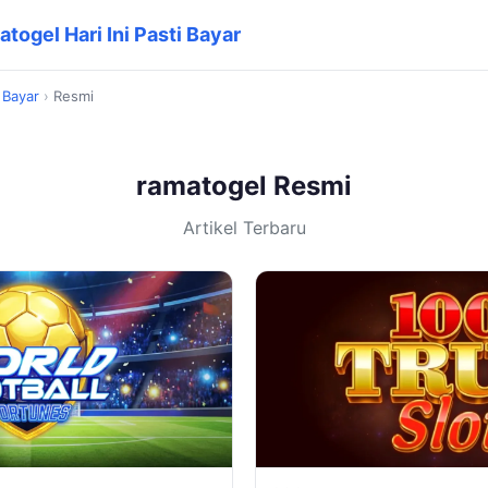
togel Hari Ini Pasti Bayar
 Bayar
›
Resmi
ramatogel Resmi
Artikel Terbaru