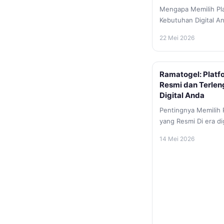
Mengapa Memilih Pl
Kebutuhan Digital An
berkembang pesat sa
22 Mei 2026
dan...
Ramatogel: Plat
Resmi dan Terlen
Digital Anda
Pentingnya Memilih 
yang Resmi Di era d
saat ini, perangkat l
14 Mei 2026