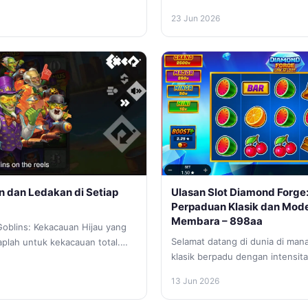
berkembang dengan inovasi ya
23 Jun 2026
batas...
 dan Ledakan di Setiap
Ulasan Slot Diamond Forge: 
Perpaduan Klasik dan Mod
Membara – 898aa
Goblins: Kekacauan Hijau yang
Selamat datang di dunia di ma
lah untuk kekacauan total.
klasik berpadu dengan intensita
u saja merilis Robbin’
membara. Diamond Forge: Link &
13 Jun 2026