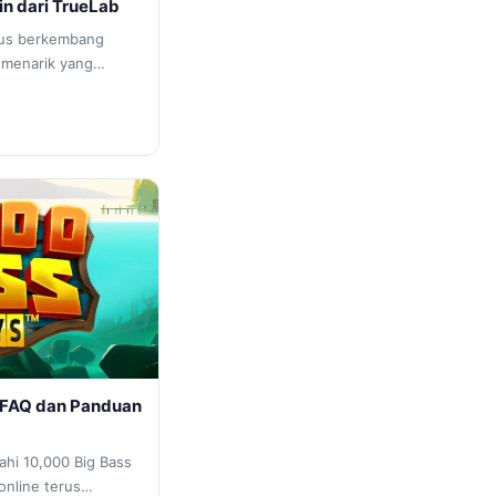
n dari TrueLab
erus berkembang
 menarik yang
n unik bagi para
: FAQ dan Panduan
hi 10,000 Big Bass
online terus