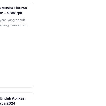
n Musim Liburan
an – sl888rpk
ayaan yang penuh
sedang mencari slot
gat dan...
 Unduh Aplikasi
aya 2024