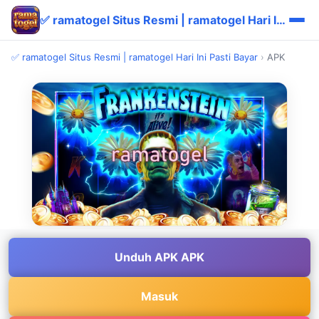
✅ ramatogel Situs Resmi | ramatogel Hari Ini Pasti Bayar
✅ ramatogel Situs Resmi | ramatogel Hari Ini Pasti Bayar
›
APK
Unduh APK APK
Masuk