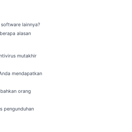
software lainnya?
eberapa alasan
tivirus mutakhir
a Anda mendapatkan
, bahkan orang
es pengunduhan