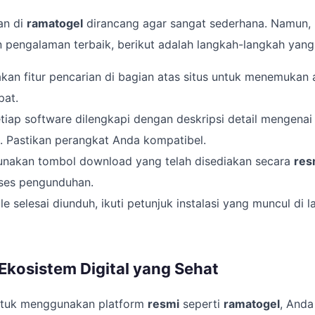
an di
ramatogel
dirancang agar sangat sederhana. Namun,
pengalaman terbaik, berikut adalah langkah-langkah yang
an fitur pencarian di bagian atas situs untuk menemukan 
pat.
tiap software dilengkapi dengan deskripsi detail mengenai 
. Pastikan perangkat Anda kompatibel.
nakan tombol download yang telah disediakan secara
res
ses pengunduhan.
le selesai diunduh, ikuti petunjuk instalasi yang muncul di 
osistem Digital yang Sehat
ntuk menggunakan platform
resmi
seperti
ramatogel
, Anda