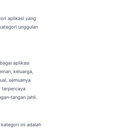
ri aplikasi yang
kategori unggulan
bagai aplikasi
man, keluarga,
sual, semuanya
r terpercaya
gan-tangan jahil.
kategori ini adalah