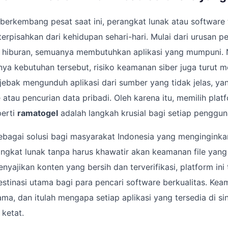
g berkembang pesat saat ini, perangkat lunak atau software
terpisahkan dari kehidupan sehari-hari. Mulai dari urusan pe
a hiburan, semuanya membutuhkan aplikasi yang mumpuni. 
a kebutuhan tersebut, risiko keamanan siber juga turut m
ebak mengunduh aplikasi dari sumber yang tidak jelas, ya
tau pencurian data pribadi. Oleh karena itu, memilih pla
perti
ramatogel
adalah langkah krusial bagi setiap pengguna
ebagai solusi bagi masyarakat Indonesia yang mengingink
angkat lunak tanpa harus khawatir akan keamanan file yan
yajikan konten yang bersih dan terverifikasi, platform in
estinasi utama bagi para pencari software berkualitas. K
ama, dan itulah mengapa setiap aplikasi yang tersedia di sin
 ketat.