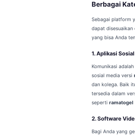
Berbagai Kat
Sebagai platform 
dapat disesuaikan 
yang bisa Anda te
1. Aplikasi Sosi
Komunikasi adalah 
sosial media versi
dan kolega. Baik i
tersedia dalam ver
seperti
ramatogel
2. Software Vid
Bagi Anda yang gem