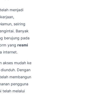
 telah menjadi
kerjaan,
Namun, seiring
engintai. Banyak
ng berujung pada
tform yang
resmi
 internet.
an akses mudah ke
g diunduh. Dengan
i telah membangun
eamanan pengguna
i telah melalui