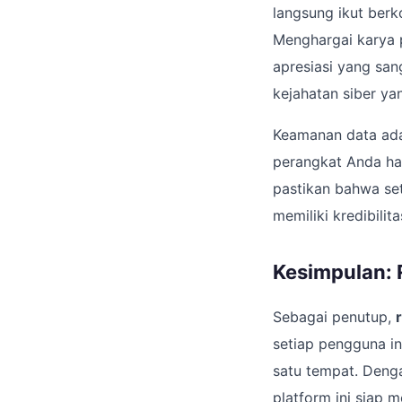
langsung ikut berk
Menghargai karya
apresiasi yang sang
kejahatan siber ya
Keamanan data ada
perangkat Anda han
pastikan bahwa se
memiliki kredibilita
Kesimpulan: 
Sebagai penutup,
setiap pengguna 
satu tempat. Denga
platform ini siap 