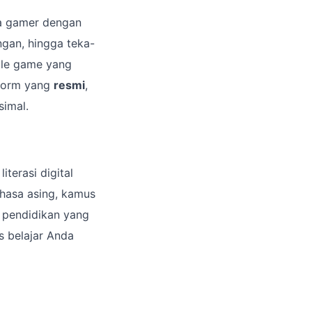
a gamer dengan
ngan, hingga teka-
ile game yang
tform yang
resmi
,
imal.
terasi digital
ahasa asing, kamus
re pendidikan yang
s belajar Anda