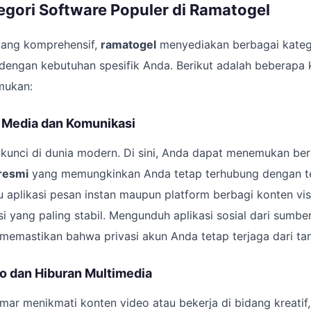
egori Software Populer di Ramatogel
yang komprehensif,
ramatogel
menyediakan berbagai katego
dengan kebutuhan spesifik Anda. Berikut adalah beberapa 
mukan:
al Media dan Komunikasi
kunci di dunia modern. Di sini, Anda dapat menemukan ber
resmi
yang memungkinkan Anda tetap terhubung dengan te
tu aplikasi pesan instan maupun platform berbagi konten vi
si yang paling stabil. Mengunduh aplikasi sosial dari sumbe
memastikan bahwa privasi akun Anda tetap terjaga dari tan
eo dan Hiburan Multimedia
ar menikmati konten video atau bekerja di bidang kreatif, 