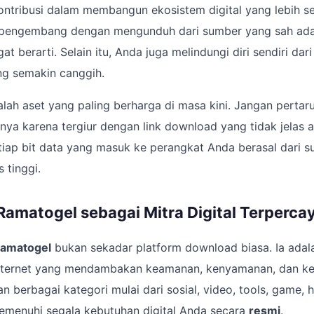
ontribusi dalam membangun ekosistem digital yang lebih se
 pengembang dengan mengunduh dari sumber yang sah ada
at berarti. Selain itu, Anda juga melindungi diri sendiri da
ng semakin canggih.
lah aset yang paling berharga di masa kini. Jangan perta
ya karena tergiur dengan link download yang tidak jelas a
tiap bit data yang masuk ke perangkat Anda berasal dari 
s tinggi.
Ramatogel sebagai Mitra Digital Terperca
ramatogel
bukan sekadar platform download biasa. Ia adala
internet yang mendambakan keamanan, kenyamanan, dan k
n berbagai kategori mulai dari sosial, video, tools, game, 
memenuhi segala kebutuhan digital Anda secara
resmi
.