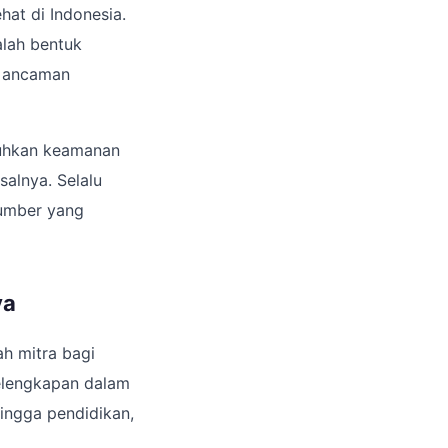
hat di Indonesia.
lah bentuk
ri ancaman
ruhkan keamanan
salnya. Selalu
sumber yang
ya
h mitra bagi
elengkapan dalam
hingga pendidikan,