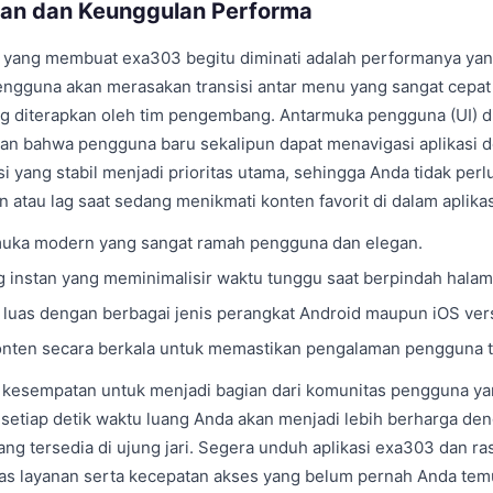
lan dan Keunggulan Performa
 yang membuat exa303 begitu diminati adalah performanya yang
engguna akan merasakan transisi antar menu yang sangat cepat
ng diterapkan oleh tim pengembang. Antarmuka pengguna (UI) d
ikan bahwa pengguna baru sekalipun dapat menavigasi aplikasi
si yang stabil menjadi prioritas utama, sehingga Anda tidak perl
atau lag saat sedang menikmati konten favorit di dalam aplikasi
muka modern yang sangat ramah pengguna dan elegan.
g instan yang meminimalisir waktu tunggu saat berpindah halam
s luas dengan berbagai jenis perangkat Android maupun iOS vers
nten secara berkala untuk memastikan pengalaman pengguna t
 kesempatan untuk menjadi bagian dari komunitas pengguna ya
etiap detik waktu luang Anda akan menjadi lebih berharga de
yang tersedia di ujung jari. Segera unduh aplikasi exa303 dan ra
as layanan serta kecepatan akses yang belum pernah Anda temu