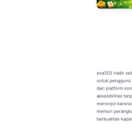
exa303 hadir seb
untuk pengguna 
dari platform k
aksesibilitas ta
menonjol karena
memori perangka
berkualitas kapan