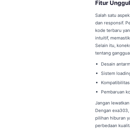
Fitur Unggu
Salah satu aspek
dan responsif. P
kode terbaru ya
intuitif, memast
Selain itu, konek
tentang gangguan 
Desain antar
Sistem loadin
Kompatibilita
Pembaruan ko
Jangan lewatkan
Dengan exa303, s
pilihan hiburan 
perbedaan kualit