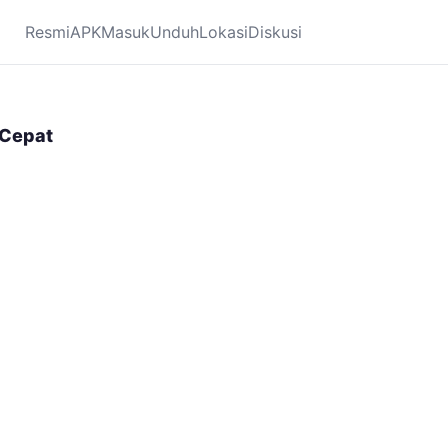
Resmi
APK
Masuk
Unduh
Lokasi
Diskusi
 Cepat