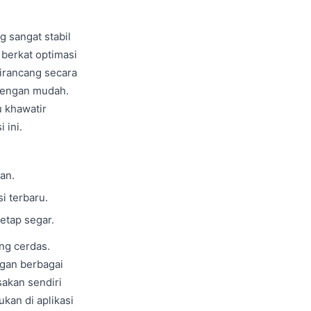
 sangat stabil
 berkat optimasi
irancang secara
 dengan mudah.
u khawatir
 ini.
an.
i terbaru.
etap segar.
ng cerdas.
ngan berbagai
sakan sendiri
kan di aplikasi