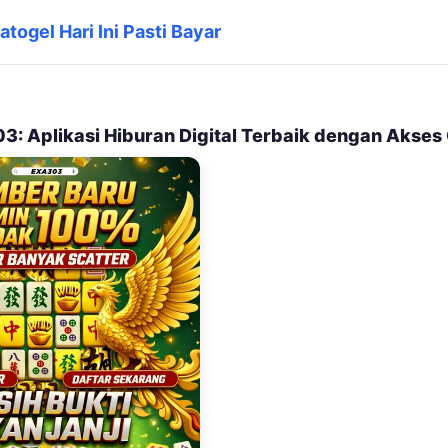
togel Hari Ini Pasti Bayar
3: Aplikasi Hiburan Digital Terbaik dengan Akses